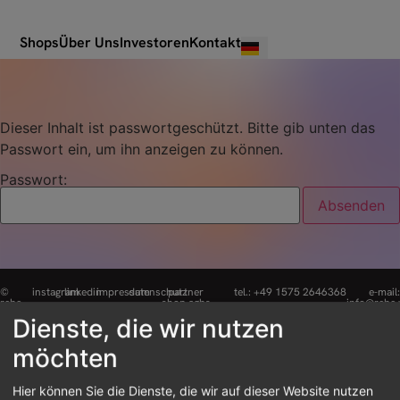
Shops
Über Uns
Investoren
Kontakt
Dieser Inhalt ist passwortgeschützt. Bitte gib unten das
Passwort ein, um ihn anzeigen zu können.
Passwort:
©
instagram
linkedin
impressum
datenschutz
partner
tel.: +49 1575 2646368
e-mail
rebe
shop agbs
info@rebe.
2025
Dienste, die wir nutzen
möchten
Hier können Sie die Dienste, die wir auf dieser Website nutzen